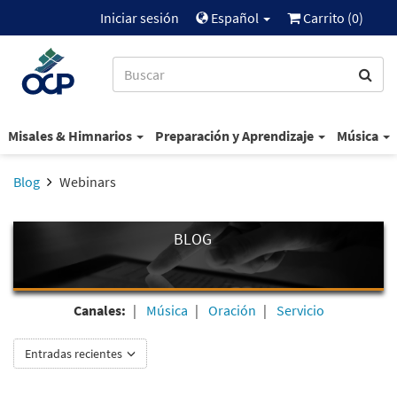
Iniciar sesión
Español
Carrito (
0
)
Misales & Himnarios
Preparación y Aprendizaje
Música
Blog
Webinars
BLOG
Canales:
Música
Oración
Servicio
Entradas recientes