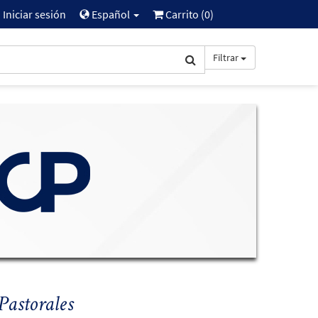
Iniciar sesión
Español
Carrito (
0
)
Filtrar
Pastorales