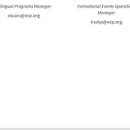
ilingual Programs Manager
Formational Events Operati
Manager
oscarc@ocp.org
trudyv@ocp.org