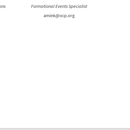
ons
Formational Events Specialist
amiek@ocp.org