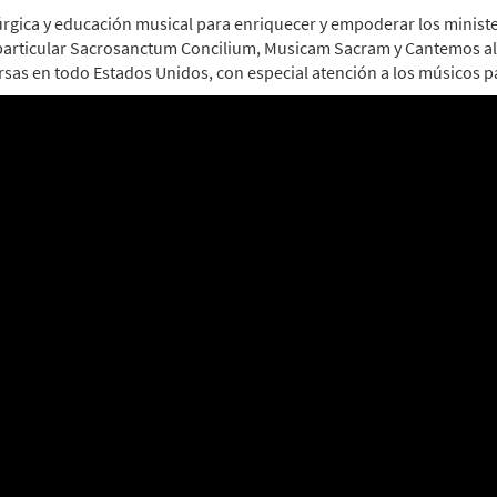
túrgica y educación musical para enriquecer y empoderar los minist
en particular Sacrosanctum Concilium, Musicam Sacram y Cantemos a
rsas en todo Estados Unidos, con especial atención a los músicos p