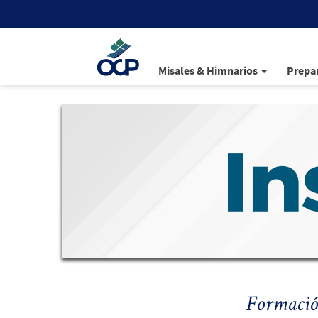
Misales & Himnarios
Prepar
Formación