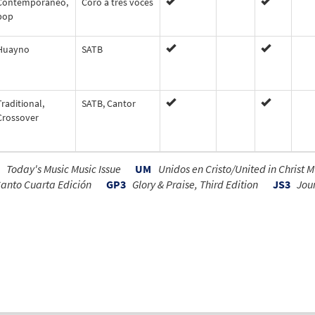
Contemporáneo,
Coro a tres voces
pop
Huayno
SATB
Traditional,
SATB, Cantor
Crossover
Today's Music Music Issue
UM
Unidos en Cristo/United in Christ 
Canto Cuarta Edición
GP3
Glory & Praise, Third Edition
JS3
Jour