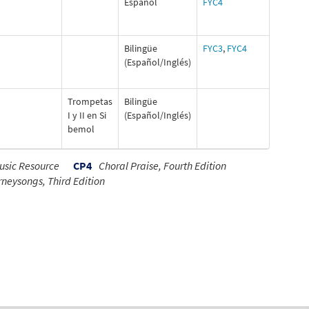
Español
FYC4
Bilingüe
FYC3
,
FYC4
(Español/Inglés)
Trompetas
Bilingüe
I y II en Si
(Español/Inglés)
bemol
Music Resource
CP4
Choral Praise, Fourth Edition
neysongs, Third Edition