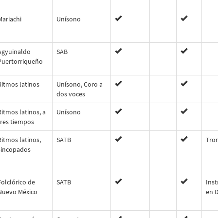
Mariachi
Unísono
Agyuinaldo
SAB
Puertorriqueño
Ritmos latinos
Unísono, Coro a
dos voces
Ritmos latinos, a
Unísono
tres tiempos
Ritmos latinos,
SATB
Tro
sincopados
Folclórico de
SATB
Ins
Nuevo México
en 