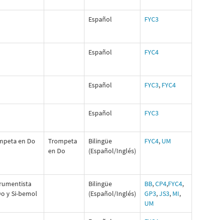
Español
FYC3
Español
FYC4
Español
FYC3
,
FYC4
Español
FYC3
mpeta en Do
Trompeta
Bilingüe
FYC4
,
UM
en Do
(Español/Inglés)
trumentista
Bilingüe
BB
,
CP4
,
FYC4
,
Do y Si-bemol
(Español/Inglés)
GP3
,
JS3
,
MI
,
UM