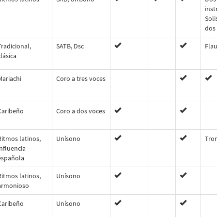
ins
Soli
dos
Tradicional,
SATB, Dsc
Fla
clásica
Mariachi
Coro a tres voces
Caribeño
Coro a dos voces
Ritmos latinos,
Unísono
Tro
influencia
española
Ritmos latinos,
Unísono
armonioso
Caribeño
Unísono