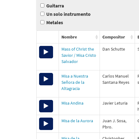
Guitarra
Un solo instrumento
Metales
Nombre
Compositor
Audio
Mass of Christ the
Dan Schutte
Player
Savior / Misa Cristo
Salvador
00:00
Audio
Misa a Nuestra
Carlos Manuel
Player
Señora de la
Santana Reyes
00:00
Altagracia
00:00
Use
Audio
Misa Andina
Javier Leturia
Up/Down
Player
Arrow
00:00
keys
00:00
Audio
Misa de la Aurora
Juan J. Sosa,
to
Use
Player
Pbro.
increase
Up/Down
or
00:00
Arrow
00:00
Misa de la
Christopher