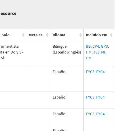
 Resource
. Solo
Metales
Idioma
Incluído en:
trumentista
Bilingüe
BB
,
CP4
,
GP3
,
sta en Do y Si-
(Español/Inglés)
HM
,
JS3
,
MI
,
ol
UM
Español
FYC3
,
FYC4
Español
FYC3
,
FYC4
Español
FYC3
,
FYC4
Español