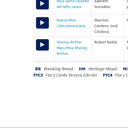
or
Audio
Misa Santa Teresita
Azeneth
to
decrease
Player
del Niño Jesús
González
00:00
increase
volume.
00:00
or
Audio
Nueva Misa
Mauricio
decrease
Use
Player
Latinoamericana
Centeno José
volume.
Up/Down
Córdova
00:00
00:00
Arrow
keys
Audio
Stanley Rother
Robert Noble
Use
to
Player
Mass/Misa Stanley
Up/Down
00:00
increase
Rother
00:00
Arrow
or
keys
decrease
Use
BB
Breaking Bread
HM
Heritage Missal
MI
to
volume.
Up/Down
00:00
increase
FYC3
Flor y Canto Tercera Edición
FYC4
Flor y 
Arrow
or
keys
decrease
Use
to
volume.
Up/Down
increase
Arrow
or
keys
decrease
to
volume.
increase
or
decrease