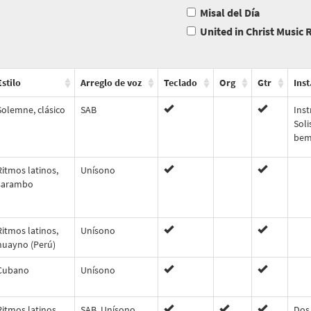
Misal del Día
United in Christ Music
Estilo
Arreglo de voz
Teclado
Org
Gtr
Inst
Solemne, clásico
SAB
Ins
Soli
bem
Ritmos latinos,
Unísono
sarambo
Ritmos latinos,
Unísono
huayno (Perú)
Cubano
Unísono
Ritmos latinos
SAB, Unísono
Dos