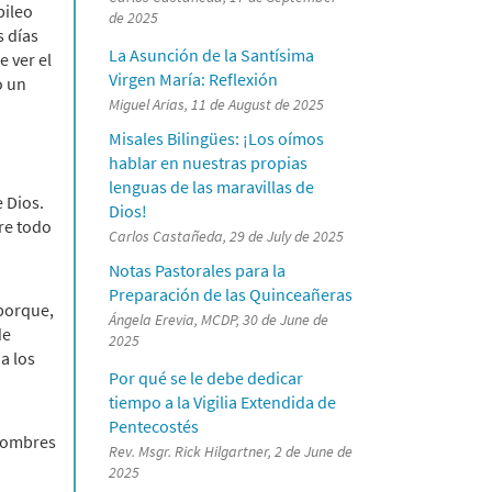
bileo
de 2025
s días
La Asunción de la Santísima
 ver el
Virgen María: Reflexión
o un
Miguel Arias, 11 de August de 2025
Misales Bilingües: ¡Los oímos
hablar en nuestras propias
lenguas de las maravillas de
e Dios.
Dios!
bre todo
Carlos Castañeda, 29 de July de 2025
Notas Pastorales para la
Preparación de las Quinceañeras
 porque,
Ángela Erevia, MCDP, 30 de June de
de
2025
a los
Por qué se le debe dedicar
tiempo a la Vigilia Extendida de
Pentecostés
 hombres
Rev. Msgr. Rick Hilgartner, 2 de June de
2025