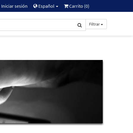
Iniciar sesión
Español
Carrito (
0
)
Filtrar