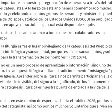
 importante en nuestra peregrinación de esperanza a través del Ju
 los Catequistas. A lo largo de este año hemos conmemorado mucho
ndo y celebrando distintos grupos de personas y ministerios; puede
a de Obispos Católicos de los Estados Unidos (USCCB) ha publicad
as en apoyo de su Jubileo, el cual está disponible <aquí>.
atequistas, buscamos animar a todos nuestros colaboradores en el
labor
la liturgia es “es el lugar privilegiado de la catequesis del Pueblo d
 acción litúrgica y sacramental, porque es en los sacramentos, y so
d para la transformación de los hombres’” (CIC 1074).
s no es un mero proceso de aprendizaje o información, sino uno de
o. La catequesis litúrgica se llama tradicionalmente “mistagogía”
Su Iglesia. Aprender sobre la liturgia nos permite participar en ella 
ible a lo invisible, del signo a lo significado, de los ‘sacramentos’ 
ra catequesis litúrgica es nuestra puerta de entrada a la vida de la
uistas en este camino de esperanza hacia el Jubileo 2025, por los
o del catequista, así como por los muchos voluntarios que sirven en