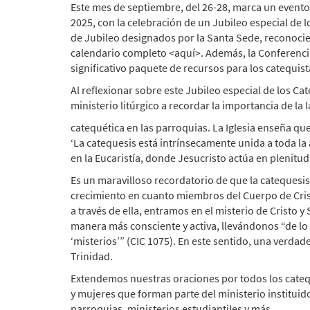
Este mes de septiembre, del 26-28, marca un evento
2025, con la celebración de un Jubileo especial de
de Jubileo designados por la Santa Sede, reconocie
calendario completo <aquí>. Además, la Conferenci
significativo paquete de recursos para los catequist
Al reflexionar sobre este Jubileo especial de los C
ministerio litúrgico a recordar la importancia de la 
catequética en las parroquias. La Iglesia enseña que 
‘La catequesis está intrínsecamente unida a toda la
en la Eucaristía, donde Jesucristo actúa en plenitu
Es un maravilloso recordatorio de que la catequesi
crecimiento en cuanto miembros del Cuerpo de Crist
a través de ella, entramos en el misterio de Cristo y 
manera más consciente y activa, llevándonos “de lo vis
‘misterios’” (CIC 1075). En este sentido, una verdade
Trinidad.
Extendemos nuestras oraciones por todos los cateq
y mujeres que forman parte del ministerio instituid
parroquias, ministerios estudiantiles y más.